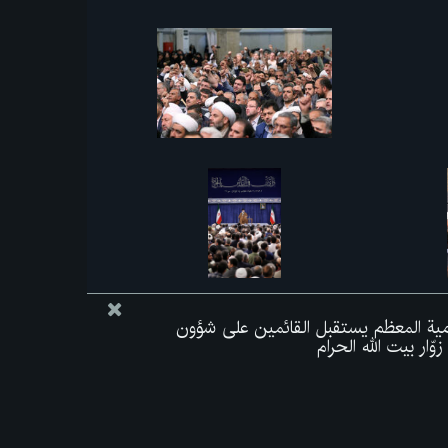
لامية المعظم يستقبل القائمين على شؤون
ّار بيت الله الحرام