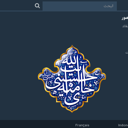
لصور
قائد
ت
Français
Indon