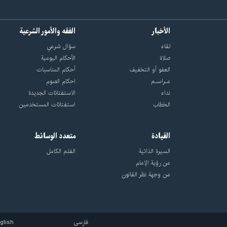
الأخبار
الفقه والأمور الشرعية
لقاء
سؤال شرعي
صلاة
الأحکام الیومیة
العفو أو التخفيف
أحکام المناسبات
مـراسـم
احکام الصوم
نداء
الاستفتائات الجدیدة
الخطاب
استفتائات المستخدمین
القيادة
متعدد الوسائط
السيرة الذاتية
الفلم الكامل
من رؤية الإمام
من وجهة نظر القانون
فارسی
glish