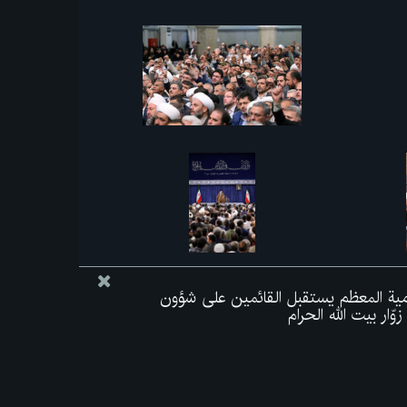
لامية المعظم يستقبل القائمين على شؤون
ّار بيت الله الحرام