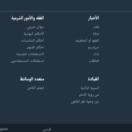
الأخبار
الفقه والأمور الشرعية
لقاء
سؤال شرعي
صلاة
الأحکام الیومیة
العفو أو التخفيف
أحکام المناسبات
مـراسـم
احکام الصوم
نداء
الاستفتائات الجدیدة
الخطاب
استفتائات المستخدمین
القيادة
متعدد الوسائط
السيرة الذاتية
الفلم الكامل
من رؤية الإمام
من وجهة نظر القانون
فارسی
glish