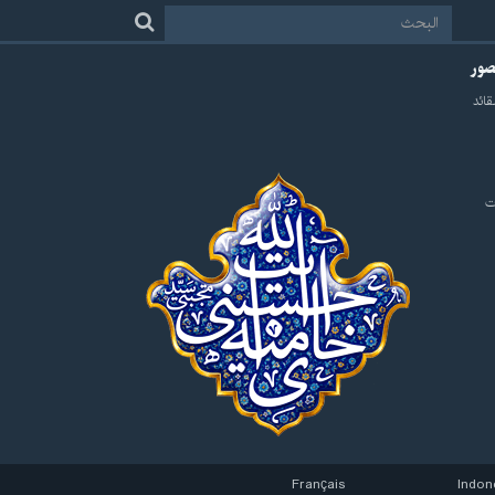
لصور
قائد
ت
Français
Indon