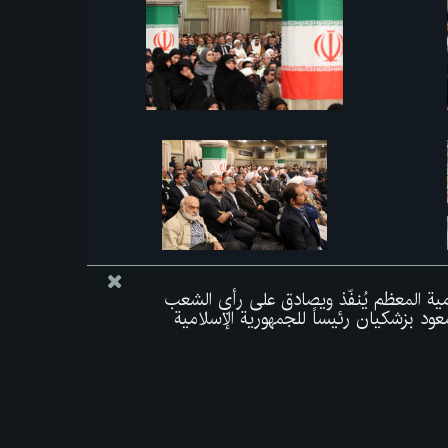
لامية المعظم يُنفّذ ويصادق على رأي الشعب
عود بزشكيان رئيساً للجمهورية الإسلامية