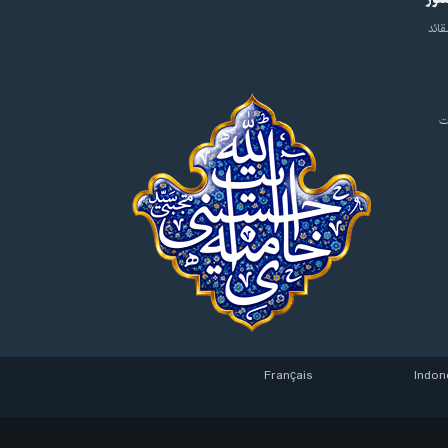
قائد
ت
Français
Indon