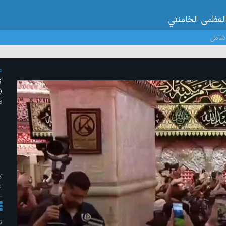
العظمى الخامنئي
شامل
م
ك
(
l/ 2026
ك
ا
ت