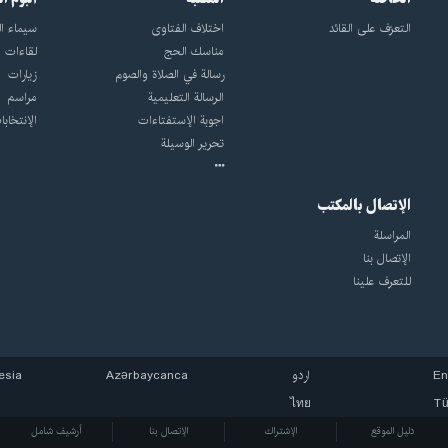
التعرّف على القائد
اختلاف الفتاوى
سيماء ال
مناسك الحج
لقاءات
رسالة في الصلاة والصوم
زيارات
الرسالة التعليمية
مراسم
اجوبة الإستفتاءات
الإنتخابا
تحرير الوسيلة
الإتصال بالمكتب
المراسلة
الإتصال بنا
للتعرف علينا
En
اردو
Azərbaycanca
esia
ไทย
Tü
دليل الموقع
الإشتراك
الإتصال بنا
أرشيف شامل