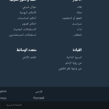
لقاء
سؤال شرعي
صلاة
الأحکام الیومیة
العفو أو التخفيف
أحکام المناسبات
مـراسـم
احکام الصوم
نداء
الاستفتائات الجدیدة
الخطاب
استفتائات المستخدمین
القيادة
متعدد الوسائط
السيرة الذاتية
الفلم الكامل
من رؤية الإمام
من وجهة نظر القانون
فارسی
glish
rkçe
Русский
الصفحة الرئيسية