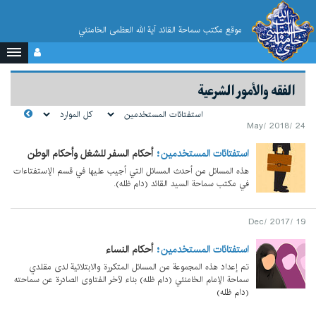
موقع مکتب سماحة القائد آية الله العظمى الخامنئي
الفقه والأمور الشرعية
24 /May/ 2018
استفتائات المستخدمین
أحكام السفر للشغل وأحكام الوطن
هذه المسائل من أحدث المسائل التي أجيب عليها في قسم الإستفتاءات
في مكتب سماحة السيد القائد (دام ظله).
19 /Dec/ 2017
استفتائات المستخدمین
أحکام النساء
تم إعداد هذه المجموعة من المسائل المتكررة والابتلائية لدى مقلدي
سماحة الإمام الخامنئي (دام ظله) بناء لآخر الفتاوى الصادرة عن سماحته
(دام ظله)