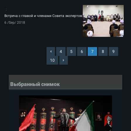
Встреча с главой и членами Совета экспертов
6 /Sep/ 2018
4
5
6
7
8
9
10
Выбранный снимок