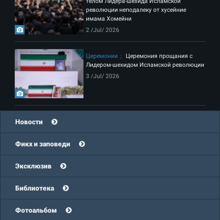
телом Лидера-шехида Исламской
революции неподалеку от хусейние
имама Хомейни
2 /Jul/ 2026
Церемонии
Церемония прощания с
Лидером-шехидом Исламской революции
3 /Jul/ 2026
Новости
Фикх и заповеди
Эксклюзив
Библиотека
Фотоальбом