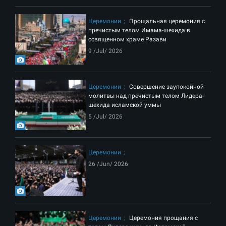
Церемонии
Прощальная церемония с
пречистым телом Имама-шехида в
ссвященном храме Разави
9 /Jul/ 2026
Церемонии
Совершение заупокойной
молитвы над пречистым телом Лидера-
шехида исламской уммы
5 /Jul/ 2026
Церемонии
26 /Jun/ 2026
Церемонии
Церемония прощания с