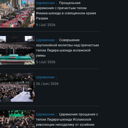
Церемонии
Прощальная
церемония с пречистым телом
Имама-шехида в ссвященном храме
Разави
9 /Jul/ 2026
Церемонии
Совершение
заупокойной молитвы над пречистым
телом Лидера-шехида исламской
уммы
5 /Jul/ 2026
Церемонии
26 /Jun/ 2026
Церемонии
Церемония прощания с
телом Лидера-шехида Исламской
революции неподалеку от хусейние