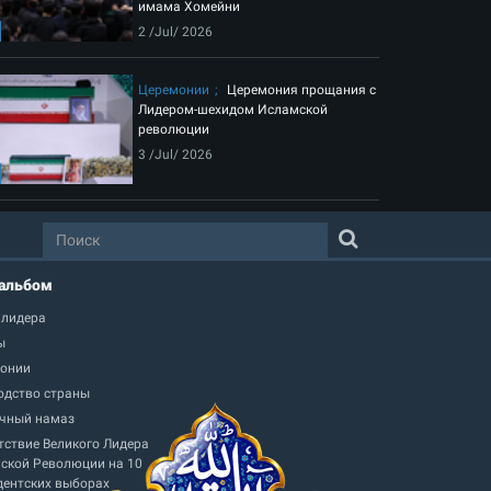
имама Хомейни
2 /Jul/ 2026
Церемонии
Церемония прощания с
Лидером-шехидом Исламской
революции
3 /Jul/ 2026
альбом
 лидера
ы
онии
одство страны
чный намаз
тствие Великого Лидера
ской Революции на 10
дентских выборах