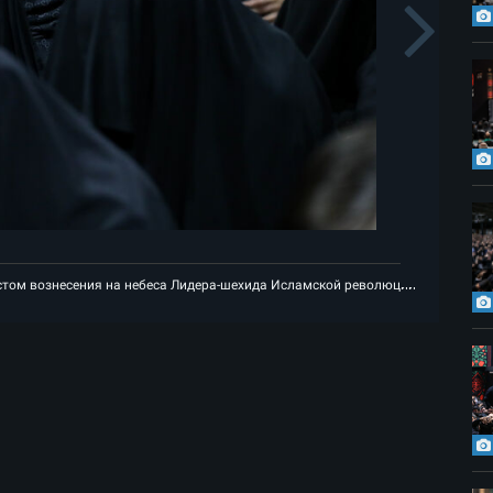
s
N
ии
Первая траурная ночь месяца Мухаррам рядом с местом вознесен