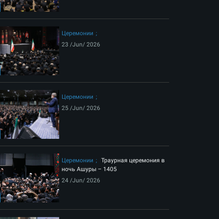
ext
Церемонии
23 /Jun/ 2026
Церемонии
25 /Jun/ 2026
ия на небеса Лидера-шехида Исламской революции
Церемонии
Траурная церемония в
ночь Ашуры – 1405
24 /Jun/ 2026