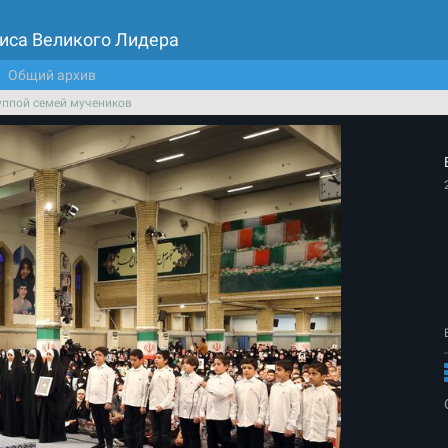
иса Великого Лидера
Общий архив
руппой семей мучеников