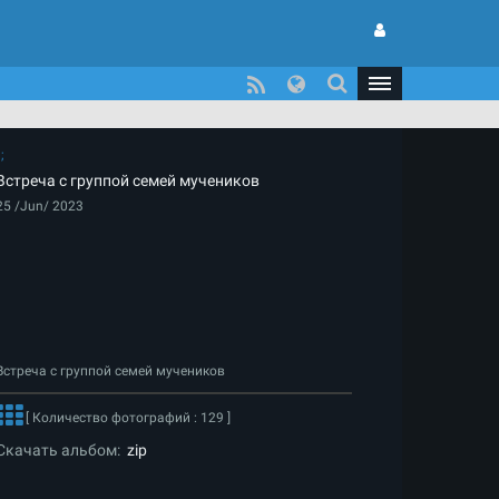
Встреча с группой семей мучеников
25 /Jun/ 2023
Встреча с группой семей мучеников
[ Количество фотографий : 129 ]
Скачать альбом:
zip