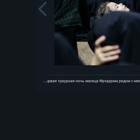
Previou
ам рядом с местом вознесения на небеса Лидера-шехида Исламской революц