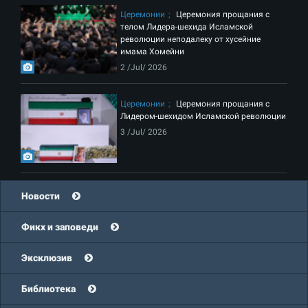
Церемонии
Церемония прощания с
телом Лидера-шехида Исламской
революции неподалеку от хусейние
имама Хомейни
2 /Jul/ 2026
Церемонии
Церемония прощания с
Лидером-шехидом Исламской революции
3 /Jul/ 2026
Новости
Фикх и заповеди
Эксклюзив
Библиотека