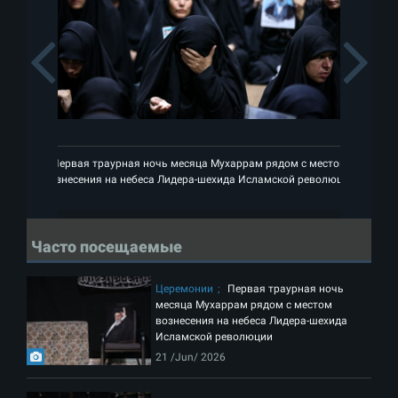
Previous
Первая траурная ночь месяца Мухаррам рядом с местом
П
вознесения на небеса Лидера-шехида Исламской революции
воз
Часто посещаемые
Церемонии
Первая траурная ночь
месяца Мухаррам рядом с местом
вознесения на небеса Лидера-шехида
Исламской революции
21 /Jun/ 2026