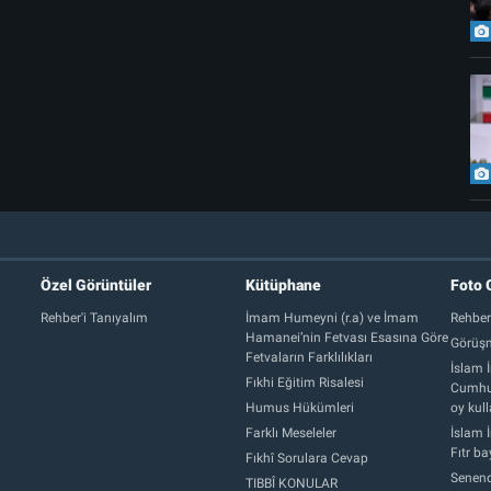
Özel Görüntüler
Kütüphane
Foto 
Rehber'i Tanıyalım
İmam Humeyni (r.a) ve İmam
Rehber
Hamanei’nin Fetvası Esasına Göre
Görüşm
Fetvaların Farklılıkları
İslam İ
Fıkhi Eğitim Risalesi
Cumhur
Humus Hükümleri
oy kull
Farklı Meseleler
İslam İ
Fıtr b
Fıkhî Sorulara Cevap
Senend
TIBBÎ KONULAR