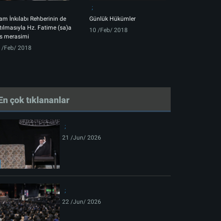
lam İnkılabı Rehberinin de
Günlük Hükümler
tılmasıyla Hz. Fatime (sa)a
10 /Feb/ 2018
s merasimi
 /Feb/ 2018
En çok tıklananlar
21 /Jun/ 2026
22 /Jun/ 2026