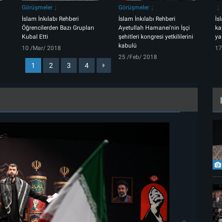
Görüşmeler
Görüşmeler
İslam İnkılabı Rehberi
İslam İnkılabı Rehberi
İs
Öğrencilerden Bazı Grupları
Ayetullah Hamanei'nin İşçi
ka
Kubal Etti
şehitleri kongresi yetkililerini
ya
kabulü
10 /Mar/ 2018
17
25 /Feb/ 2018
1
2
3
4