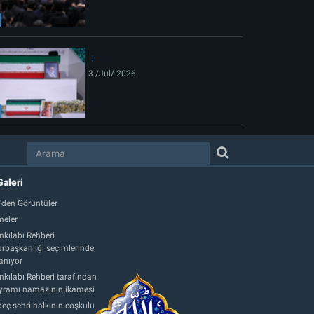
3 /Jul/ 2026
Galeri
'den Görüntüler
eler
nkılabı Rehberi
başkanlığı seçimlerinde
anıyor
nkılabı Rehberi tarafından
ayramı namazının ikamesi
eç şehri halkının coşkulu