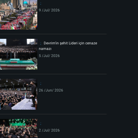
9 /Jul/ 2026
Devrim'in şehit Lideri için cenaze
namazı
5 /Jul/ 2026
26 /Jun/ 2026
2 /Jul/ 2026