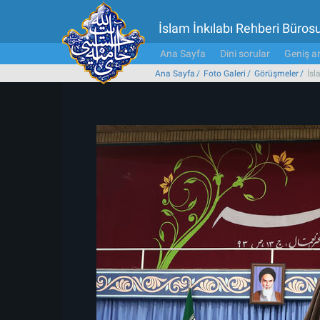
İslam İnkılabı Rehberi Büros
Ana Sayfa
Dini sorular
Geniş ar
Ana Sayfa
Foto Galeri
Görüşmeler
İsl