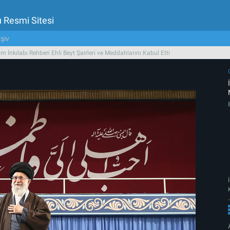
u Resmi Sitesi
şiv
am İnkılabı Rehberi Ehli Beyt Şairleri ve Meddahlarını Kabul Etti