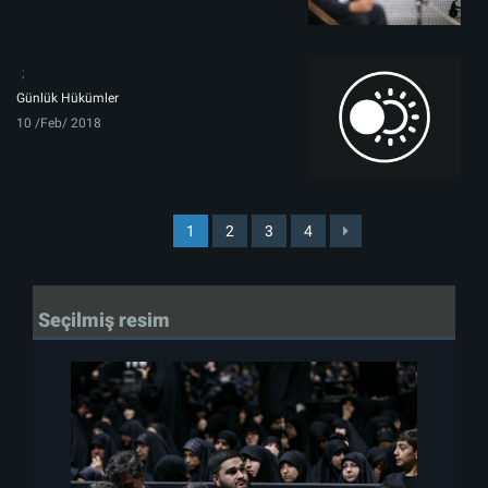
Günlük Hükümler
10 /Feb/ 2018
1
2
3
4
Seçilmiş resim