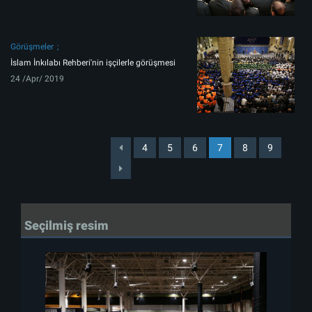
Görüşmeler
İslam İnkılabı Rehberi'nin işçilerle görüşmesi
24 /Apr/ 2019
4
5
6
7
8
9
Seçilmiş resim