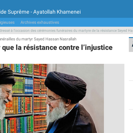
Guide Suprême - Ayatollah Khamenei
igieuses
Archives exhaustives
ressé à l'occasion des cérémonies funéraires du martyre de la résistance Seyed H
nérailles du martyr Sayed Hassan Nasrallah
 que la résistance contre l’injustice