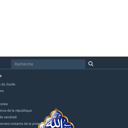
m
 du Guide
ons
onies
ence de la république
de vendredi
miers instants de la prise