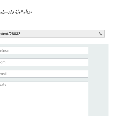
«وَ لِلّهِ العِزَّةُ وَ لِرَسولِهِ وَ لِلمُؤمِنینَ وَ لکِنَّ المُنافِقینَ لا یَعلَمون»