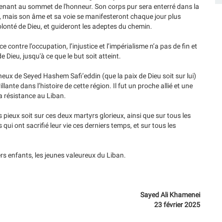
ntenant au sommet de l'honneur. Son corps pur sera enterré dans la
u, mais son âme et sa voie se manifesteront chaque jour plus
lonté de Dieu, et guideront les adeptes du chemin.
e contre l’occupation, l’injustice et l’impérialisme n’a pas de fin et
 Dieu, jusqu'à ce que le but soit atteint.
eux de Seyed Hashem Safi’eddin (que la paix de Dieu soit sur lui)
lante dans l’histoire de cette région. Il fut un proche allié et une
la résistance au Liban.
s pieux soit sur ces deux martyrs glorieux, ainsi que sur tous les
i ont sacrifié leur vie ces derniers temps, et sur tous les
ers enfants, les jeunes valeureux du Liban.
Sayed Ali Khamenei
23 février 2025