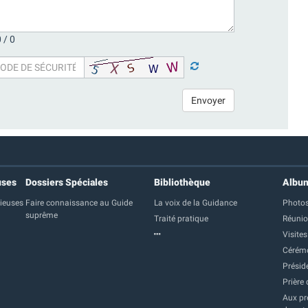
 /
0
Envoyer
uses
Dossiers Spéciales
Bibliothèque
Albu
gieuses
Faire connaissance au Guide
La voix de la Guidance
Photos
suprême
Traité pratique
Réuni
Visites
Cérém
Présid
Prière 
Aux pre