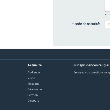
700
* code de sécurité:
Actualité
Jurisprudences religie
Audience
Envoyez vos questions reli
Visite
Message
Cérémonie
Sermon
Discours