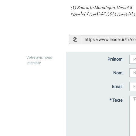
(1) Sourarte Munafiqun, Verset 8
Votre avis nous
Prénom:
intéresse
Nom:
Email:
* Texte: