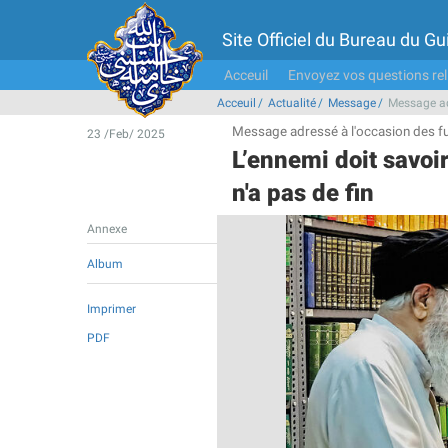
Site Officiel du Bureau du 
Acceuil
Envoyez vos questions rel
Acceuil
Actualité
Message
Message ad
Message adressé à l'occasion des fu
23 /Feb/ 2025
L’ennemi doit savoir
n'a pas de fin
Annexe
Album
Imprimer
PDF