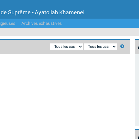
Guide Suprême - Ayatollah Khamenei
igieuses
Archives exhaustives