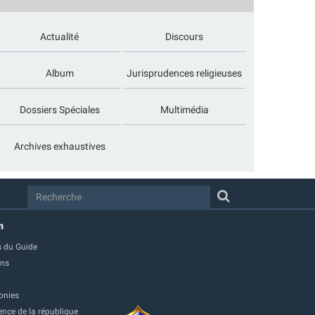
Actualité
Discours
Album
Jurisprudences religieuses
Dossiers Spéciales
Multimédia
Archives exhaustives
m
 du Guide
ons
onies
ence de la république