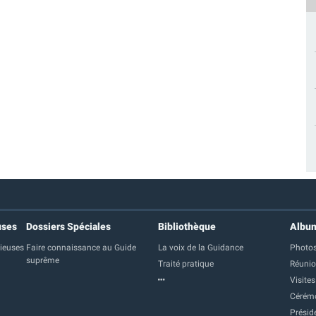
uses
Dossiers Spéciales
Bibliothèque
Albu
gieuses
Faire connaissance au Guide
La voix de la Guidance
Photos
suprême
Traité pratique
Réuni
Visites
Cérém
Présid