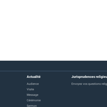
Actualité
Jurisprudences religie
Audience
Envoyez vos questions reli
Visite
Message
Cérémonie
Sermon