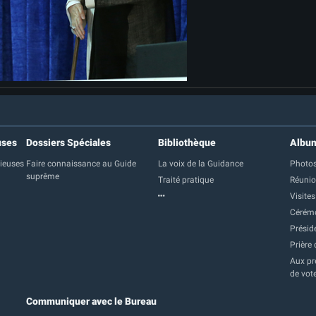
uses
Dossiers Spéciales
Bibliothèque
Albu
gieuses
Faire connaissance au Guide
La voix de la Guidance
Photos
suprême
Traité pratique
Réuni
Visites
Cérém
Présid
Prière 
Aux pre
de vot
Communiquer avec le Bureau