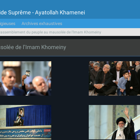
Guide Suprême - Ayatollah Khamenei
igieuses
Archives exhaustives
rassemblement du peuple au mausolée de l’Imam Khomeiny
solée de l’Imam Khomeiny