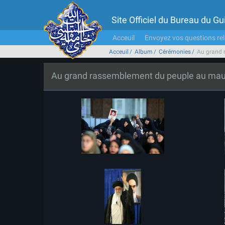
Site Officiel du Bureau du 
Acceuil
Envoyez vos questions rel
Acceuil
Album
Cérémonies
Au grand 
Au grand rassemblement du peuple au mau