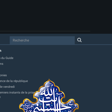
m
 du Guide
ons
onies
ence de la république
de vendredi
miers instants de la prise
e