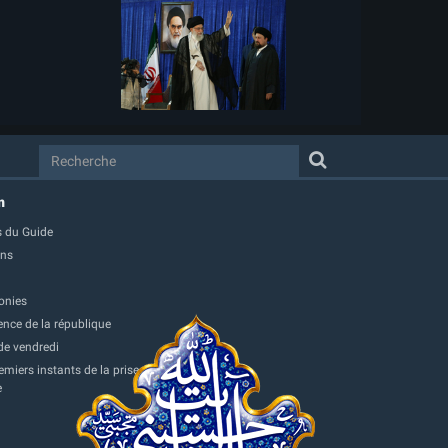
m
 du Guide
ons
onies
ence de la république
de vendredi
miers instants de la prise
e