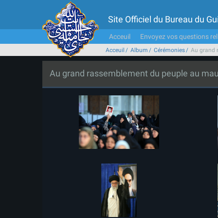
Site Officiel du Bureau du 
Acceuil
Envoyez vos questions rel
Acceuil
Album
Cérémonies
Au grand 
Au grand rassemblement du peuple au mau