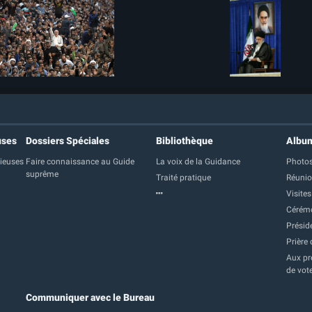
uses
Dossiers Spéciales
Bibliothèque
Albu
gieuses
Faire connaissance au Guide
La voix de la Guidance
Photos
suprême
Traité pratique
Réuni
Visites
Cérém
Présid
Prière 
Aux pre
de vot
Communiquer avec le Bureau