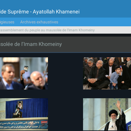
Guide Suprême - Ayatollah Khamenei
igieuses
Archives exhaustives
rassemblement du peuple au mausolée de l’Imam Khomeiny
solée de l’Imam Khomeiny