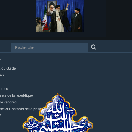
m
 du Guide
ons
onies
ence de la république
de vendredi
miers instants de la prise
e