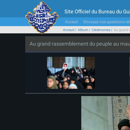
Site Officiel du Bureau du 
Acceuil
Envoyez vos questions rel
Acceuil
Album
Cérémonies
Au grand 
Au grand rassemblement du peuple au mau