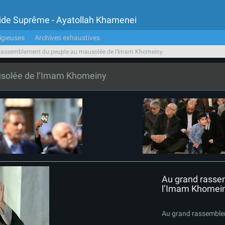
Guide Suprême - Ayatollah Khamenei
igieuses
Archives exhaustives
rassemblement du peuple au mausolée de l’Imam Khomeiny
solée de l’Imam Khomeiny
Au grand rasse
l’Imam Khomei
Au grand rassemble