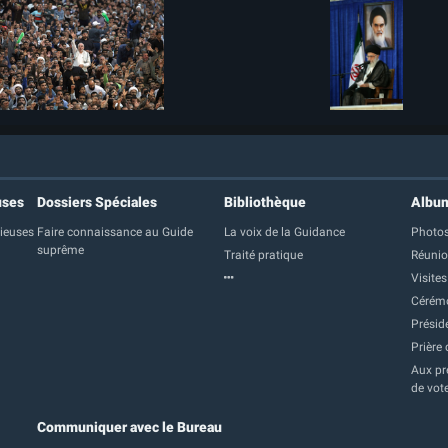
uses
Dossiers Spéciales
Bibliothèque
Albu
gieuses
Faire connaissance au Guide
La voix de la Guidance
Photos
suprême
Traité pratique
Réuni
Visites
Cérém
Présid
Prière 
Aux pre
de vot
Communiquer avec le Bureau