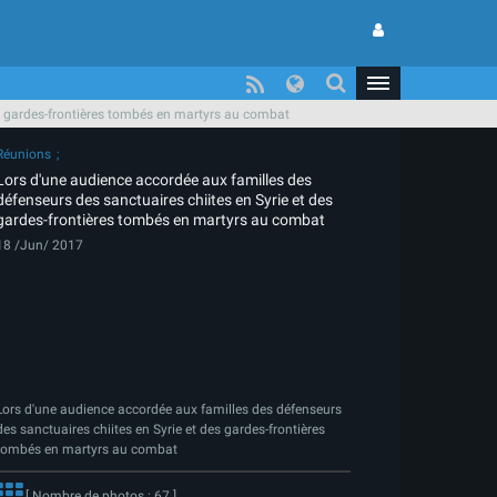
es gardes-frontières tombés en martyrs au combat
Réunions
Lors d'une audience accordée aux familles des
défenseurs des sanctuaires chiites en Syrie et des
gardes-frontières tombés en martyrs au combat
18 /Jun/ 2017
Lors d'une audience accordée aux familles des défenseurs
des sanctuaires chiites en Syrie et des gardes-frontières
tombés en martyrs au combat
[ Nombre de photos : 67 ]