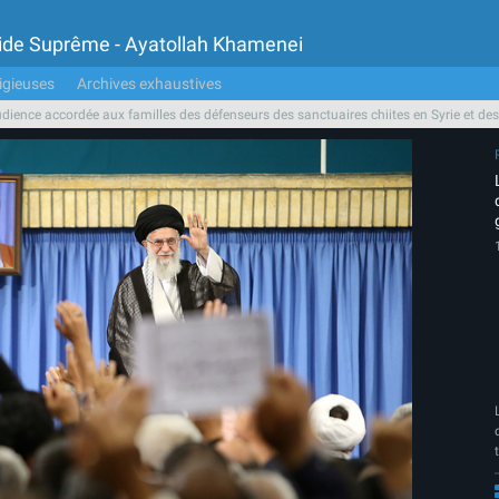
Guide Suprême - Ayatollah Khamenei
igieuses
Archives exhaustives
udience accordée aux familles des défenseurs des sanctuaires chiites en Syrie et d