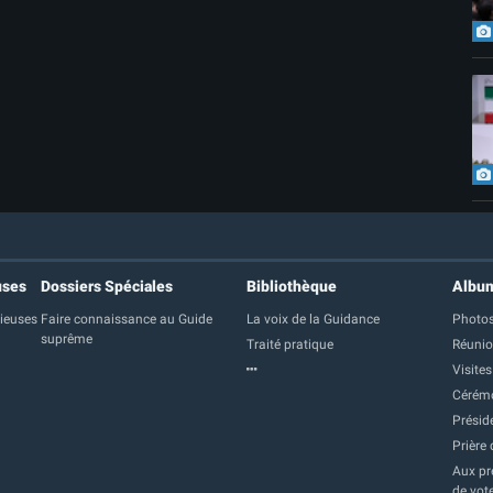
uses
Dossiers Spéciales
Bibliothèque
Albu
gieuses
Faire connaissance au Guide
La voix de la Guidance
Photos
suprême
Traité pratique
Réuni
Visites
Cérém
Présid
Prière 
Aux pre
de vot