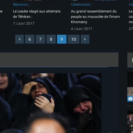
Réunions
Cérémonies
Cé
ée
Le Leader réagit aux attentats
Au grand rassemblement du
Le
de Téhéran :
peuple au mausolée de l’Imam
co
Khomeiny
mo
7 /Jun/ 2017
4 /Jun/ 2017
27
6
7
8
9
10