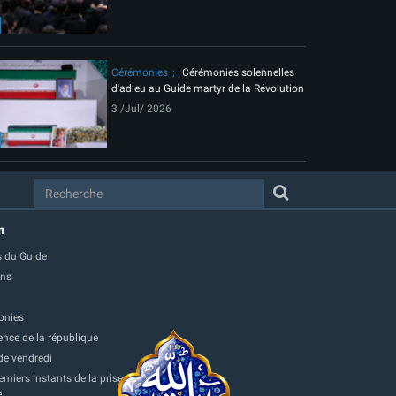
Cérémonies
Cérémonies solennelles
d'adieu au Guide martyr de la Révolution
3 /Jul/ 2026
m
 du Guide
ons
onies
ence de la république
de vendredi
miers instants de la prise
e