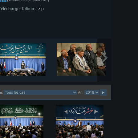
Télécharger l'album:
zip
lé:
An: