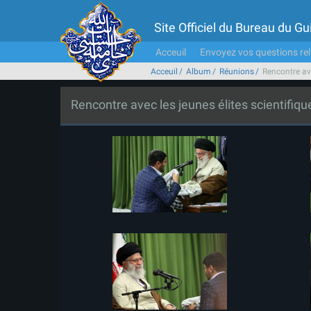
Site Officiel du Bureau du 
Acceuil
Envoyez vos questions rel
Acceuil
Album
Réunions
Rencontre ave
Rencontre avec les jeunes élites scientifiqu