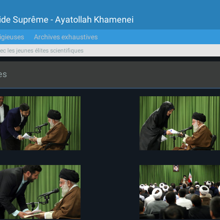
Guide Suprême - Ayatollah Khamenei
igieuses
Archives exhaustives
c les jeunes élites scientifiques
es