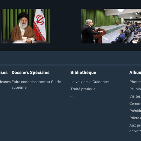
uses
Dossiers Spéciales
Bibliothèque
Albu
gieuses
Faire connaissance au Guide
La voix de la Guidance
Photos
suprême
Traité pratique
Réuni
Visites
Cérém
Présid
Prière 
Aux pre
de vot