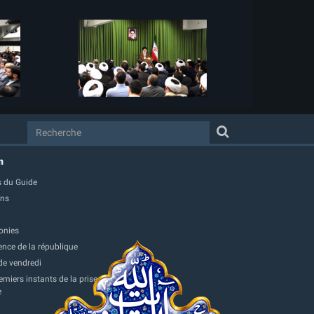
m
 du Guide
ons
onies
ence de la république
de vendredi
miers instants de la prise
e