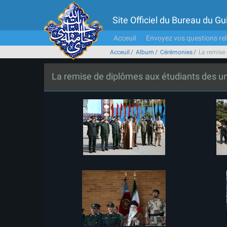
Site Officiel du Bureau du 
Acceuil
Envoyez vos questions rel
Acceuil
Album
Cérémonies
La remise 
La remise de diplômes aux étudiants des uni