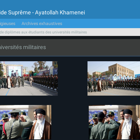
Guide Suprême - Ayatollah Khamenei
igieuses
Archives exhaustives
de diplômes aux étudiants des universités militaires
versités militaires