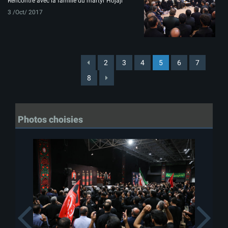
Rencontre avec la famille du martyr Hojaji
3 /Oct/ 2017
2
3
4
5
6
7
8
Photos choisies
Previous