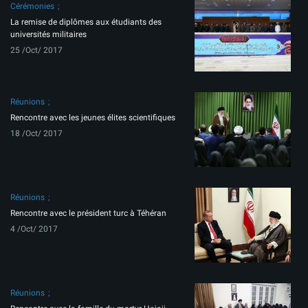
Cérémonies
La remise de diplômes aux étudiants des
universités militaires
25 /Oct/ 2017
Réunions
Rencontre avec les jeunes élites scientifiques
18 /Oct/ 2017
Réunions
Rencontre avec le président turc à Téhéran
4 /Oct/ 2017
Réunions