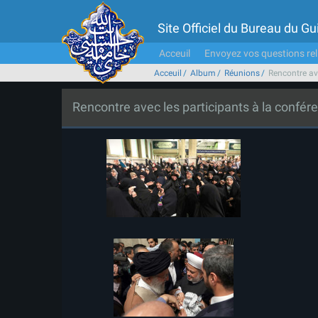
Site Officiel du Bureau du 
Acceuil
Envoyez vos questions rel
Acceuil
Album
Réunions
Rencontre ave
Rencontre avec les participants à la confére