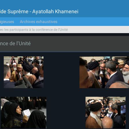
Guide Suprême - Ayatollah Khamenei
igieuses
Archives exhaustives
c les participants à la conférence de l’Unité
nce de l’Unité