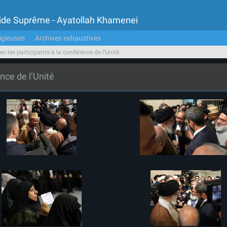
Guide Suprême - Ayatollah Khamenei
igieuses
Archives exhaustives
c les participants à la conférence de l’Unité
nce de l’Unité