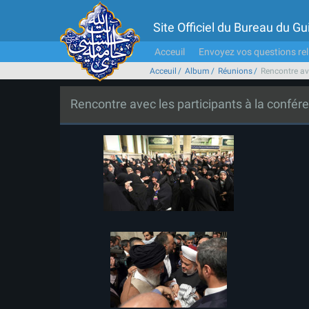
Site Officiel du Bureau du 
Acceuil
Envoyez vos questions rel
Acceuil
Album
Réunions
Rencontre ave
Rencontre avec les participants à la confére