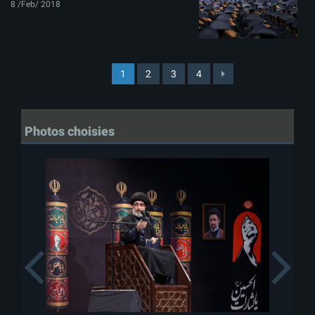
8 /Feb/ 2018
1
2
3
4
Photos choisies
Previous