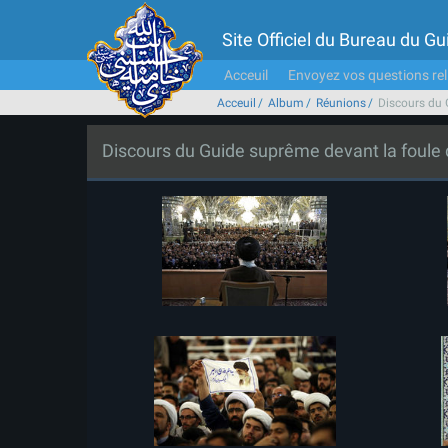
Site Officiel du Bureau du 
Acceuil
Envoyez vos questions rel
Acceuil
Album
Réunions
Discours du 
Discours du Guide suprême devant la foule