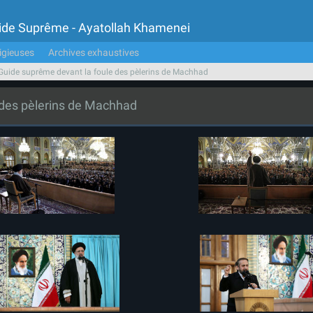
Guide Suprême - Ayatollah Khamenei
igieuses
Archives exhaustives
Guide suprême devant la foule des pèlerins de Machhad
 des pèlerins de Machhad