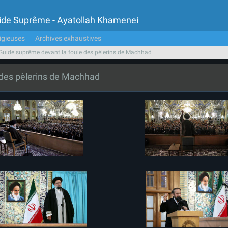
Guide Suprême - Ayatollah Khamenei
igieuses
Archives exhaustives
Guide suprême devant la foule des pèlerins de Machhad
 des pèlerins de Machhad