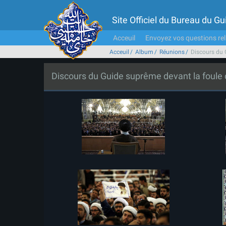
Site Officiel du Bureau du 
Acceuil
Envoyez vos questions rel
Acceuil
Album
Réunions
Discours du 
Discours du Guide suprême devant la foule