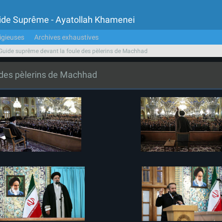
Guide Suprême - Ayatollah Khamenei
igieuses
Archives exhaustives
Guide suprême devant la foule des pèlerins de Machhad
 des pèlerins de Machhad