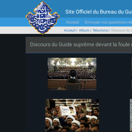
Site Officiel du Bureau du 
Acceuil
Envoyez vos questions rel
Acceuil
Album
Réunions
Discours du 
Discours du Guide suprême devant la foule