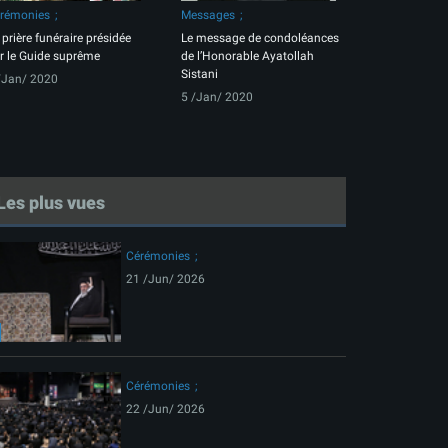
rémonies
Messages
 prière funéraire présidée
Le message de condoléances
r le Guide suprême
de l’Honorable Ayatollah
Sistani
/Jan/ 2020
5 /Jan/ 2020
Les plus vues
Cérémonies
21 /Jun/ 2026
Cérémonies
22 /Jun/ 2026