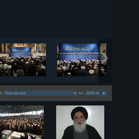
lé:
An: