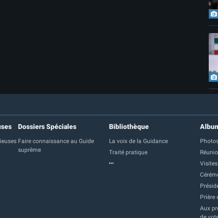
uses
Dossiers Spéciales
Bibliothèque
Albu
gieuses
Faire connaissance au Guide
La voix de la Guidance
Photos
suprême
Traité pratique
Réuni
Visites
Cérém
Présid
Prière 
Aux pre
de vot