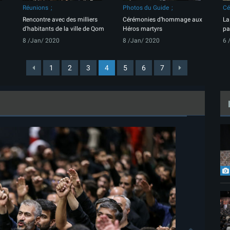
Réunions
Photos du Guide
Cé
Rencontre avec des milliers
Cérémonies d’hommage aux
La
d'habitants de la ville de Qom
Héros martyrs
pa
8 /Jan/ 2020
8 /Jan/ 2020
6 
1
2
3
4
5
6
7