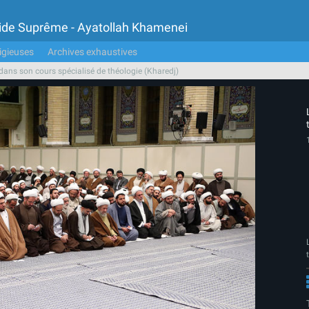
Guide Suprême - Ayatollah Khamenei
igieuses
Archives exhaustives
dans son cours spécialisé de théologie (Kharedj)