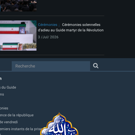
Cérémonies
Cérémonies solennelles
d'adieu au Guide martyr de la Révolution
3 /Jul/ 2026
m
 du Guide
ons
onies
ence de la république
de vendredi
miers instants de la prise
e