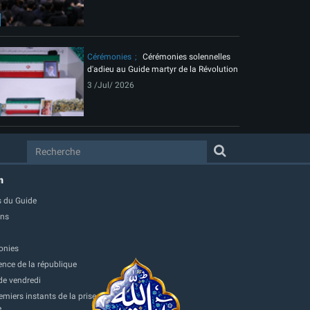
Cérémonies
Cérémonies solennelles
d'adieu au Guide martyr de la Révolution
3 /Jul/ 2026
m
 du Guide
ons
onies
ence de la république
de vendredi
miers instants de la prise
e