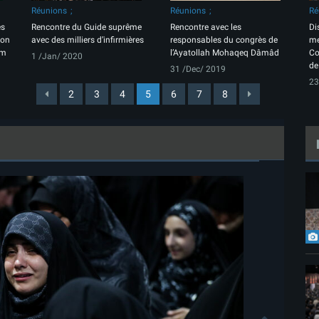
Réunions
Réunions
Ré
es
Rencontre du Guide suprême
Rencontre avec les
Di
ion
avec des milliers d’infirmières
responsables du congrès de
me
em
l’Ayatollah Mohaqeq Dâmâd
Co
1 /Jan/ 2020
de
31 /Dec/ 2019
23
2
3
4
5
6
7
8