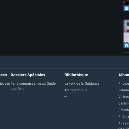
uses
Dossiers Spéciales
Bibliothèque
Albu
gieuses
Faire connaissance au Guide
La voix de la Guidance
Photos
suprême
Traité pratique
Réuni
Visites
Cérém
Présid
Prière 
Aux pre
de vot