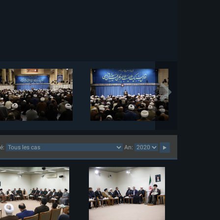
lé:
An: