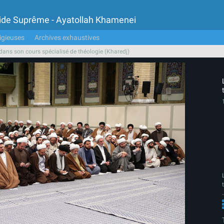
Guide Suprême - Ayatollah Khamenei
igieuses
Archives exhaustives
dans son cours spécialisé de théologie (Kharedj)