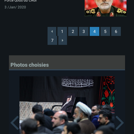
Force Qods du CRGI
3 /Jan/ 2020
1
2
3
4
5
6
7
Photos choisies
Previous