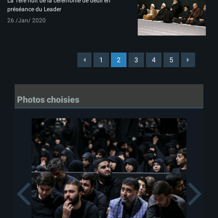
La 1ère nuit de la cérémonie de deuil en
préséance du Leader
26 /Jan/ 2020
1
2
3
4
5
Photos choisies
Previous