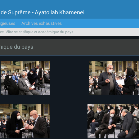
Guide Suprême - Ayatollah Khamenei
igieuses
Archives exhaustives
c l'élite scientifique et académique du pays
émique du pays