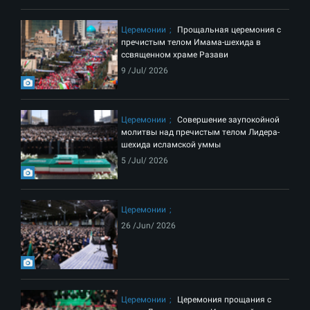
Церемонии
Прощальная церемония с
пречистым телом Имама-шехида в
ссвященном храме Разави
9 /Jul/ 2026
Церемонии
Совершение заупокойной
молитвы над пречистым телом Лидера-
шехида исламской уммы
5 /Jul/ 2026
Церемонии
26 /Jun/ 2026
Церемонии
Церемония прощания с