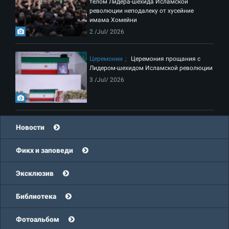
телом Лидера-шехида Исламской
революции неподалеку от хусейние
имама Хомейни
2 /Jul/ 2026
Церемонии
Церемония прощания с
Лидером-шехидом Исламской революции
3 /Jul/ 2026
Новости
Фикх и заповеди
Эксклюзив
Библиотека
Фотоальбом