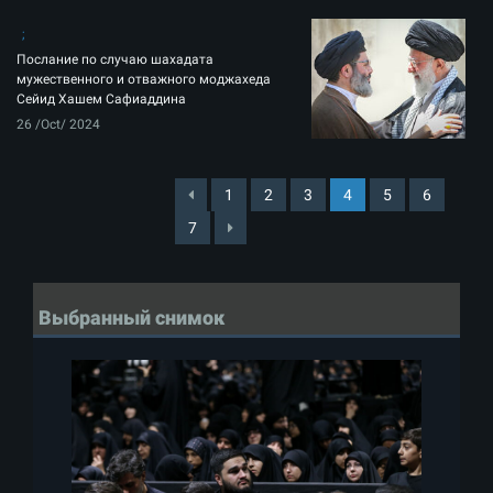
Послание по случаю шахадата
мужественного и отважного моджахеда
Сейид Хашем Сафиаддина
26 /Oct/ 2024
1
2
3
4
5
6
7
Выбранный снимок