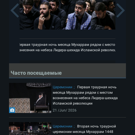
Previous
Первая траурная ночь месяца Мухаррам рядом с местом
П
вознесения на небеса Лидера-шехида Исламской революции
во
Часто посещаемые
Церемонии
Первая траурная ночь
месяца Мухаррам рядом с местом
вознесения на небеса Лидера-шехида
Исламской революции
21 /Jun/ 2026
Церемонии
Вторая ночь траурной
церемонии месяца Мухаррам 1448