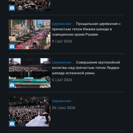
Церемонии
Прощальная церемония с
пречистым телом Имама-шехида в
ссвященном храме Разави
9 /Jul/ 2026
Церемонии
Совершение заупокойной
молитвы над пречистым телом Лидера-
шехида исламской уммы
5 /Jul/ 2026
Церемонии
26 /Jun/ 2026