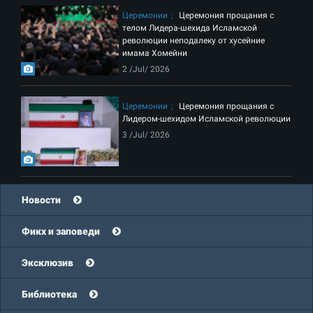
Церемонии
Церемония прощания с
телом Лидера-шехида Исламской
революции неподалеку от хусейние
имама Хомейни
2 /Jul/ 2026
Церемонии
Церемония прощания с
Лидером-шехидом Исламской революции
3 /Jul/ 2026
Новости
Фикх и заповеди
Эксклюзив
Библиотека