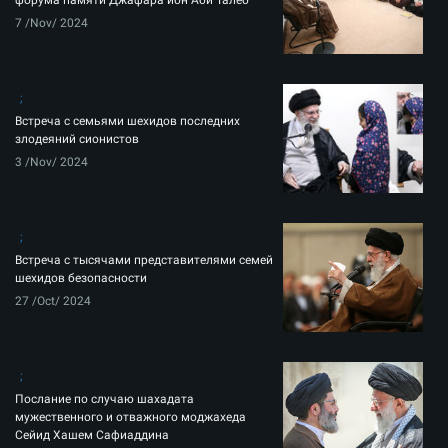
форума памяти Джафара ибн Аби Талеб
7 /Nov/ 2024
Встреча с семьями шехидов последних
злодеяний сионистов
3 /Nov/ 2024
Встреча с тысячами представителями семей
шехидов безопасности
27 /Oct/ 2024
Послание по случаю шахадата
мужественного и отважного моджахеда
Сейид Хашем Сафиаддина