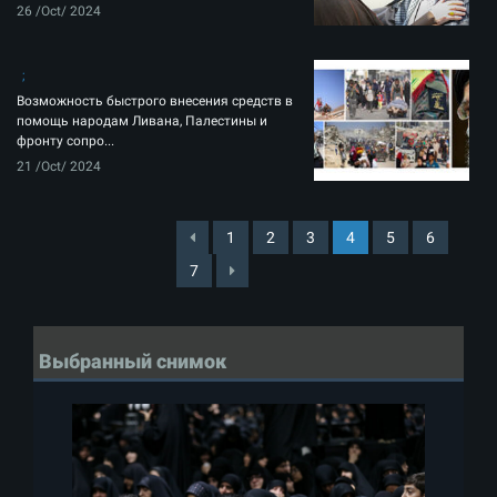
26 /Oct/ 2024
Возможность быстрого внесения средств в
помощь народам Ливана, Палестины и
фронту сопро...
21 /Oct/ 2024
1
2
3
4
5
6
7
Выбранный снимок