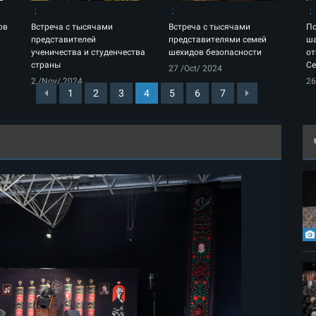
ов
Встреча с тысячами
Встреча с тысячами
По
представителей
представителями семей
ша
ученичества и студенчества
шехидов безопасности
от
страны
Се
27 /Oct/ 2024
2 /Nov/ 2024
26
1
2
3
4
5
6
7