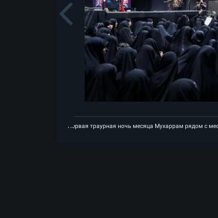
Previou
яца Мухаррам рядом с местом вознесения на небеса Лидера-шехида Исламс