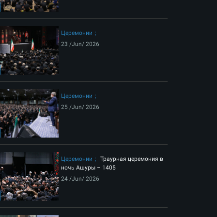
ext
Церемонии
23 /Jun/ 2026
Церемонии
25 /Jun/ 2026
ом вознесения на небеса Лидера-шехида Исламской революции
Церемонии
Траурная церемония в
ночь Ашуры – 1405
24 /Jun/ 2026