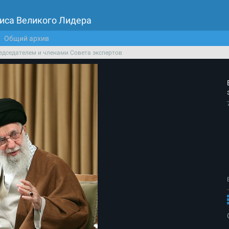
иса Великого Лидера
Общий архив
редседателем и членами Совета экспертов