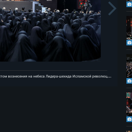
s
N
кой революции
Первая траурная ночь месяца Мухаррам рядом с мест