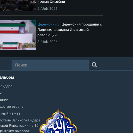
имама Хомейни
2 /Jul/ 2026
Церемонии
Церемония прощания с
Лидером-шехидом Исламской
революции
3 /Jul/ 2026
альбом
 лидера
ы
онии
одство страны
чный намаз
тствие Великого Лидера
ской Революции на 10
дентских выборах