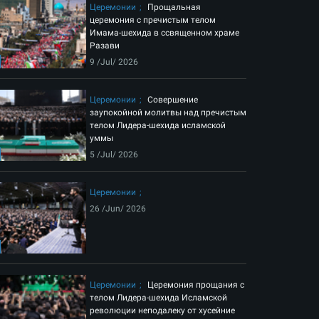
Церемонии
Прощальная
церемония с пречистым телом
Имама-шехида в ссвященном храме
Разави
9 /Jul/ 2026
Церемонии
Совершение
заупокойной молитвы над пречистым
телом Лидера-шехида исламской
уммы
5 /Jul/ 2026
Церемонии
26 /Jun/ 2026
Церемонии
Церемония прощания с
телом Лидера-шехида Исламской
революции неподалеку от хусейние