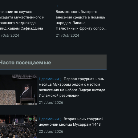
слание по случаю
Возможность быстрого
хадата мужественного и
внесения средств в помощь
важного моджахеда
народам Ливана,
йид Хашем Сафиаддина
Палестины и фронту сопро...
 /Oct/ 2024
21 /Oct/ 2024
Часто посещаемые
Церемонии
Первая траурная ночь
месяца Мухаррам рядом с местом
вознесения на небеса Лидера-шехида
Исламской революции
21 /Jun/ 2026
Церемонии
Вторая ночь траурной
церемонии месяца Мухаррам 1448
22 /Jun/ 2026