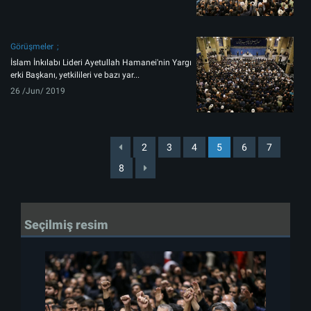
Görüşmeler
İslam İnkılabı Lideri Ayetullah Hamanei'nin Yargı
erki Başkanı, yetkilileri ve bazı yar...
26 /Jun/ 2019
2
3
4
5
6
7
8
Seçilmiş resim