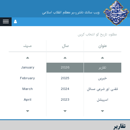
ویب سائٹ دفتر رہبر معظم انقلاب اسلامی
مطلوبہ تاریخ کو انتخاب کریں
عنوان
سال
مہینہ
تقاریر
2026
January
خبریں
2025
February
فقہی اور شرعی مسائل
2024
March
اسپیشل
2023
April
حاشیہ
2022
May
ملٹی میڈیا
2021
June
تقاریر