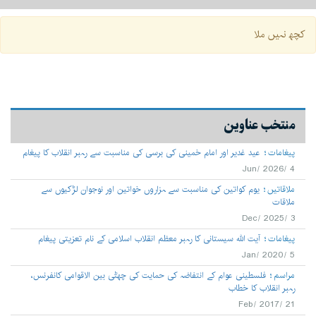
ایلبم تصاویر
2020
July
August
2019
کچھ نہیں ملا
September
2018
October
2017
November
2016
منتخب عناوین
December
2015
پیغامات
عید غدیر اور امام خمینی کی برسی کی مناسبت سے رہبر انقلاب کا پیغام
2014
4 /Jun/ 2026
2013
ملاقاتیں
یوم کواتین کی مناسبت سے ہزاروں خواتین اور نوجوان لڑکیوں سے
ملاقات
2012
3 /Dec/ 2025
پیغامات
آیت اللہ سیستانی کا رہبر معظم انقلاب اسلامی کے نام تعزیتی پیغام
2011
5 /Jan/ 2020
2010
مراسم
فلسطینی عوام کے انتفاضہ کی حمایت کی چھٹی بین الاقوامی کانفرنس،
رہبر انقلاب کا خطاب
2009
21 /Feb/ 2017