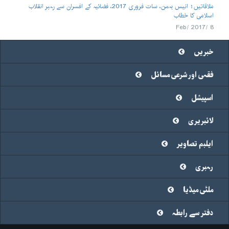
2008
ملاقاتیں
انیس بہمن، سات فروری 2017، فضائیہ کے افسران سے رہبر انقلاب
اسلامی کا خطاب
2007
8 /Feb/ 2017
2006
خبریں
2005
فقہی اور شرعی مسائل
2004
2003
اسپیشل
2002
لائبریری
2001
ایلبم تصاویر
2000
رہبری
ملٹی میڈیا
دفتر سے رابطہ