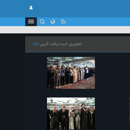
تصویری البم دریافت کریں:
zip