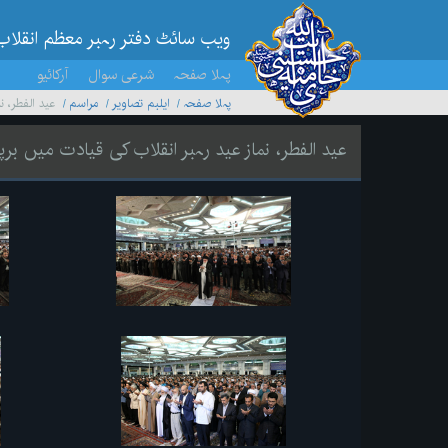
ویب سائٹ دفتر رہبر معظم انقلاب
پہلا صفحہ
شرعی سوال
آرکائیو
پہلا صفحہ
ایلبم تصاویر
مراسم
عید الفطر، ن
عید الفطر، نماز عید رہبر انقلاب کی قیادت میں برپ