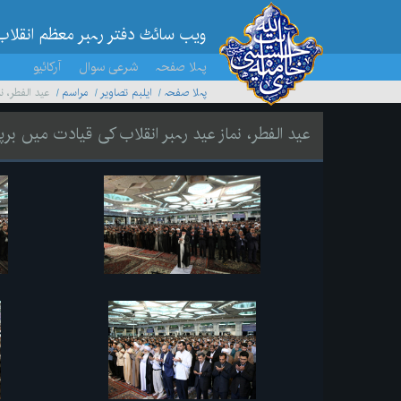
ویب سائٹ دفتر رہبر معظم انقلاب
پہلا صفحہ
شرعی سوال
آرکائیو
پہلا صفحہ
ایلبم تصاویر
مراسم
عید الفطر، ن
عید الفطر، نماز عید رہبر انقلاب کی قیادت میں برپ