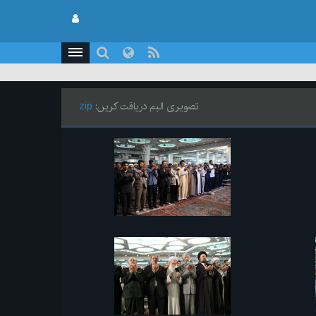
تصویری البم دریافت کریں:
zip