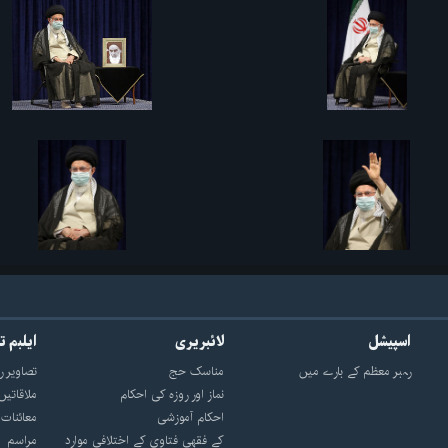
اسپیشل
لائبریری
ایلبم ت
رہبر معظم کے بارے میں
مناسک حج
تصاویر ر
نماز اور روزه کی احکام
ملاقاتیں
احکام آموزشی
معائنات
کے فقهی فتاوی کے اختلافی موارد
مراسم