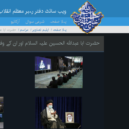
ویب سائٹ دفتر رہبر معظم انقلاب
پہلا صفحہ
شرعی سوال
آرکائیو
پہلا صفحہ
ایلبم تصاویر
مراسم
حضرت ابا عب
حضرت ابا عبداللہ الحسین علیہ السلام اور ان کے 