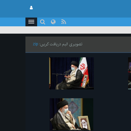
تصویری البم دریافت کریں:
zip