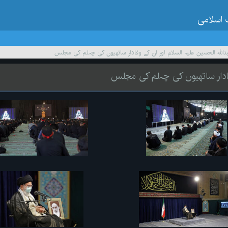
 اسلامی
داللہ الحسین علیہ السلام اور ان کے وفادار ساتھیوں کی چہلم کی مجلس
وفادار ساتھیوں کی چہلم کی مجلس