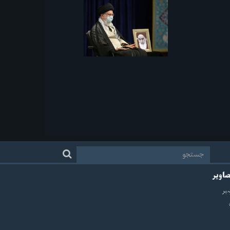
صاویر
ہبر