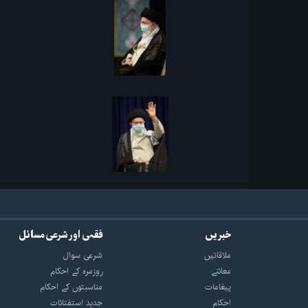
خبریں
فقہی اور شرعی مسائل
ملاقاتیں
شرعی سوال
معائنے
روزمرہ کے احکام
پیغامات
مناسبتوں کے احکام
احکام
جدید استفتائات