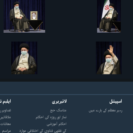
اسپیشل
لائبریری
ایلبم ت
رہبر معظم کے بارے میں
مناسک حج
تصاویر ر
نماز اور روزه کی احکام
ملاقاتیں
احکام آموزشی
معائنات
کے فقهی فتاوی کے اختلافی موارد
مراسم