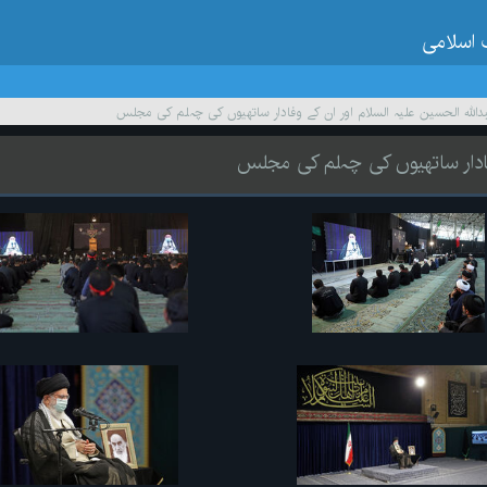
 اسلامی
داللہ الحسین علیہ السلام اور ان کے وفادار ساتھیوں کی چہلم کی مجلس
وفادار ساتھیوں کی چہلم کی مجلس