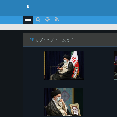
تصویری البم دریافت کریں:
zip