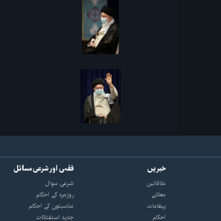
خبریں
فقہی اور شرعی مسائل
ملاقاتیں
شرعی سوال
معائنے
روزمرہ کے احکام
پیغامات
مناسبتوں کے احکام
احکام
جدید استفتائات