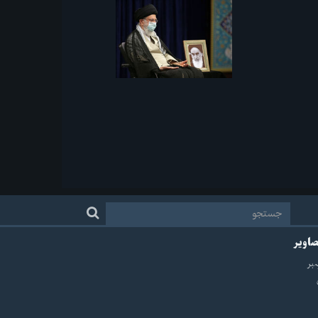
صاویر
ہبر