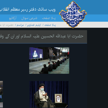
ویب سائٹ دفتر رہبر معظم انقلاب
پہلا صفحہ
شرعی سوال
آرکائیو
پہلا صفحہ
ایلبم تصاویر
مراسم
حضرت ابا عب
حضرت ابا عبداللہ الحسین علیہ السلام اور ان کے 