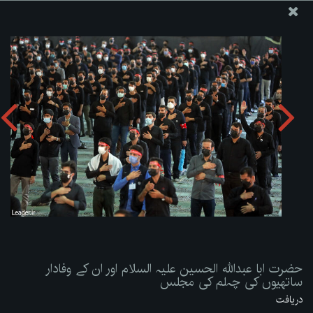
ویب سائٹ دفتر رہبر معظم انقلاب اسلامی
حضرت ابا عبداللہ الحسین علیہ السلام اور ان کے وفادار ساتھیوں
کی چہلم کی مجلس
تصویری البم دریافت کریں:
zip
حضرت ابا عبداللہ الحسین علیہ السلام اور ان کے وفادار
ساتھیوں کی چہلم کی مجلس
دریافت