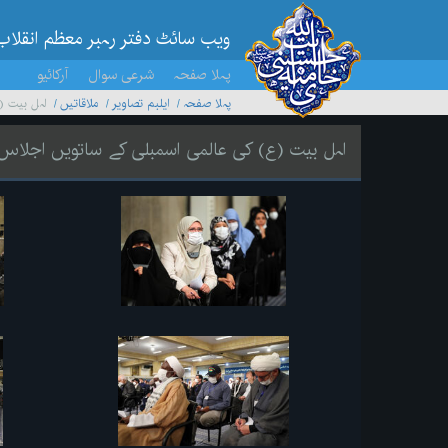
ویب سائٹ دفتر رہبر معظم انقلاب
پہلا صفحہ
شرعی سوال
آرکائیو
پہلا صفحہ
ایلبم تصاویر
ملاقاتیں
اہل بیت (
اہل بیت (ع) کی عالمی اسمبلی کے ساتویں اجلا