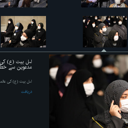
اہل بیت (ع) کی
مدعوین سے خط
اہل بیت (ع) کی عال
دریافت