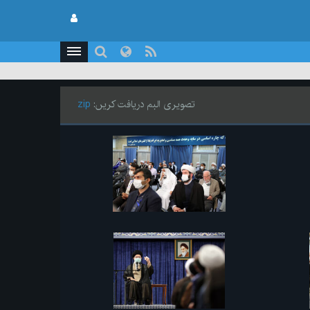
تصویری البم دریافت کریں:
zip