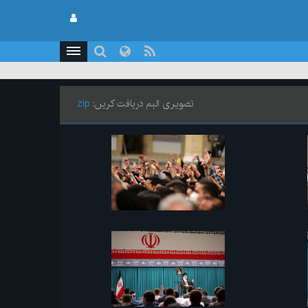
تصویری البم دریافت کریں:
zip