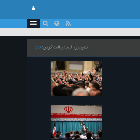
تصویری البم دریافت کریں:
zip