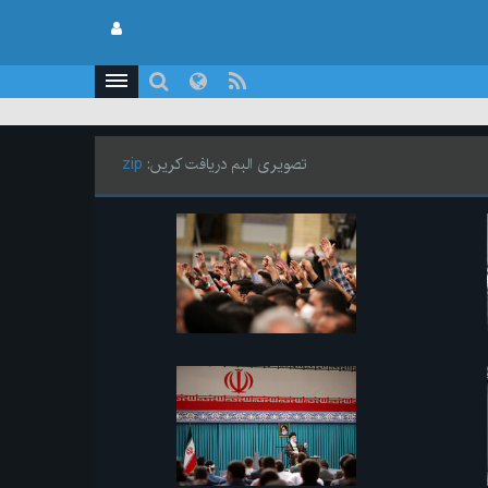
تصویری البم دریافت کریں:
zip