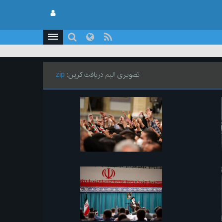
تصویری البم دریافت کریں:
zip