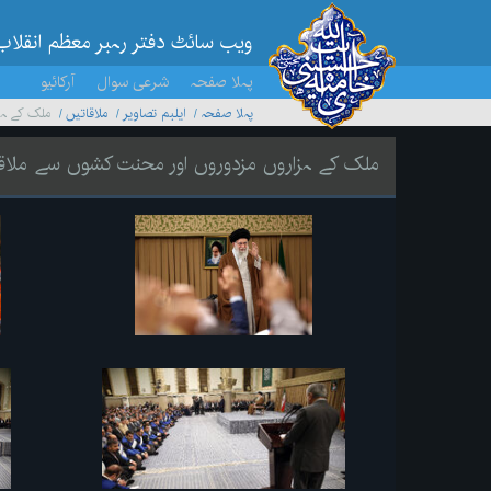
ویب سائٹ دفتر رہبر معظم انقلاب
پہلا صفحہ
شرعی سوال
آرکائیو
پہلا صفحہ
ایلبم تصاویر
ملاقاتیں
ملک کے ہز
ملک کے ہزاروں مزدوروں اور محنت کشوں سے ملاق