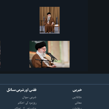
خبریں
فقہی اور شرعی مسائل
ملاقاتیں
شرعی سوال
معائنے
روزمرہ کے احکام
پیغامات
مناسبتوں کے احکام