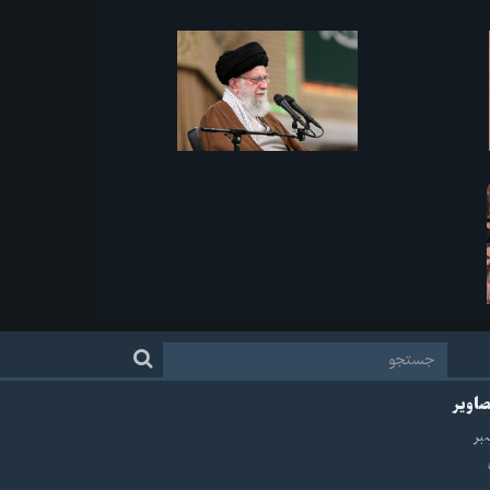
صاویر
ہبر