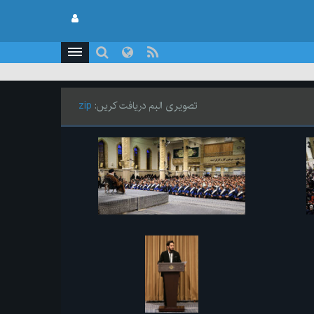
تصویری البم دریافت کریں:
zip