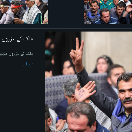
ملک کے ہزاروں 
ملک کے ہزاروں مزدو
دریافت