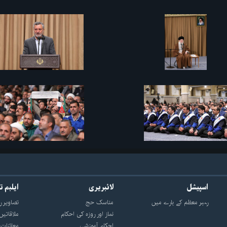
اسپیشل
لائبریری
ایلبم ت
رہبر معظم کے بارے میں
مناسک حج
تصاویر ر
نماز اور روزه کی احکام
ملاقاتیں
احکام آموزشی
معائنات