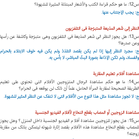
س12: ما هو حکم قراءة الکتب والأشعار المبتذلة المثیرة للشهوة؟
ج: یجب الإجتناب عنها.
النظر إلی شَعر المذیعة المتبرّجة فی التلفزیون
س13: هل یجوز النظر الی شَعر المذیعة فی التلفزیون وهی متبرّجة وکاشفة عن رأسها
وعن صدرها؟
ج: مجرد النظر إلیها إذا لم یکن بقصد التلذذ ولم یکن فیه خوف الابتلاء بالحرام
والفساد، ولم تکن الإذاعة بصورة البثّ المباشر، لا بأس به.
مشاهدة أفلام تعلیم المقاربة
س14: ما هو حکم مشاهدة الرجال المتزوجین الأفلام التی تحتوی علی تعلیم
الطریقة الصحیحة لمقاربة المرأة الحامل، علماً أنّ ذلک لن یوقعه فی الحرام؟
ج: لا تجوز مشاهدة مثل هذا النوع من الأفلام التی لا تنفک عن النظر المثیر للشهوة.
مشاهدة الزوجین أو المصاب بقطع النخاع لأفلام الفیدیو الجنسیة
س15: هل یجوز للزوجین مشاهدة أفلام الفیدیو الجنسیة داخل المنزل؟ وهل یجوز
للمصاب بقطع النخاع مشاهدة هذه الأفلام بقصد إثارة شهوته لیتمکن بذلک من مقاربة
زوجته؟