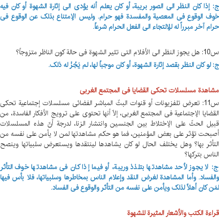
ج: إذا کان النظر الی الصور بریبة، أو کان یعلم أنه یؤدی الی إثارة الشهوة أو کان فیه
خوف الوقوع فی المعصیة‌ والمفسدة فهو حرام. ولیس الإمتناع بذلک عن الوقوع فی
حرام آخر مبرراً له للإلتجاء الی الفعل الحرام شرعاً.
س10: هل یجوز النظر الی الأفلام التی تثیر الشهوة فی حالة کون الناظر متزوجاً؟
ج: لو کان النظر بقصد إثارة الشهوة، أو کان موجباً لها، لم یَجُزْ له ذلک.
مشاهدة مسلسلات تحکی القضایا فی المجتمع الغربی
س11: تعرض تلفزیونات أو قنوات البثّ المباشر الفضائی مسلسلات إجتماعیة تحکی
القضایا الإجتماعیة فی المجتمع الغربی، إلاّ أنها تحتوی علی ترویج الأفکار الفاسدة، من
قبیل الحثّ علی الإختلاط بین الجنسین وانتشار الزنا، لدرجة أنّ هذه المسلسلات
أصبحت تؤثر علی بعض المؤمنین، فما هو حکم مشاهدتها لمن لا یأمن علی نفسه من
التأثر بها؟ وهل یختلف الحال لو کان یشاهدها لینتقدها ویستعرض سلبیاتها وینصح
الناس بترکها؟
ج: لا یجوز لأحد مشاهدتها بتلذذ وریبة، أو فیما إذا کان فی مشاهدتها خوف التأثر
والفساد. وأما المشاهدة لغرض النقد وإعلام الناس بمخاطرها وسلبیاتها، فلا بأس فیها
لمَن کان أهلاً لذلک ویأمن علی نفسه من التأثر والوقوع فی الفساد.
قراءة الکتب والأشعار المثیرة للشهوة