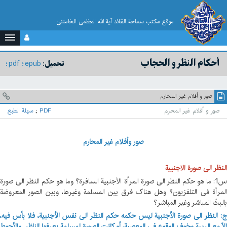
موقع مکتب سماحة القائد آية الله العظمى الخامنئي
أحکام النظر و الحجاب
pdf
epub
تحميل:
صور و أفلام غير المحارم
صور و أفلام غير المحارم
PDF
;
سهلة الطبع
صور وأفلام غیر المحارم
النظر الی صورة الاجنبیة
س1: ما هو حکم النظر الی صورة المرأة الأجنبیة السافرة؟ وما هو حکم النظر الی صورة
المرأة فی التلفزیون؟ وهل هناک فرق بین المسلمة وغیرها، وبین الصور المعروضة
بالبثّ المباشر وغیر المباشر؟
ج: النظر الی صورة الأجنبیة لیس حکمه حکم النظر الی نفس الأجنبیة، فلا بأس فیه،
إلاّ مع الریبة وخوف الوقوع فی المعصیة، أو کانت الصورة لمسلمة یعرفها الناظر. والأحوط