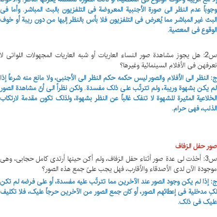
وجوباً عدم النظر الی صورة الأجنبیة المعروضة فی التلفزیون بالبث المباشر. وأما فی
البث غیر المباشر مما یُعرض فی التلفزیون فلا بأس بالنظر إلیها من دون ریبة أو خوف
الوقوع فی المعصیة.
س2: هل یجوز مشاهدة صور النساء العاریات أو شبه العاریات المجهولات اللواتی لا
نعرفهن فی الأفلام السینمائیة وغیرها؟
ج: النظر الی الأفلام والصور لیس حکمه حکم النظر الی الأجنبی، ولا مانع منه شرعاً إذا
لم یکن بشهوة وریبة، ولم تترتّب علی ذلک مفسدة. ولکن نظراً الی أنّ مشاهدة الصور
الخلاعیة المثیرة للشهوة لا تنفک غالباً عن النظر بشهوة، ولذلک تکون مقدمة لارتکاب
الذنب، فهی حرام.
صور حفل الزفاف
س3: أخذت لی عدة صور أثناء حفل الزفاف، ولم أکن حینها أرتدی کامل حجابی، وهی
موجودة الآن لدی الأصدقاء والأقارب، فهل یجب علیّ جمع هذه الصور؟
ج: إذا لم یکن وجود الصور عند الآخرین مما تترتّب علیه مفسدة، أو علی فرضه لم تکن
لکِ مدخلیة فی إعطائهم الصور، أو کان جمع الصور من الآخرین حرجاً علیک، فلا تکلیف
علیک فی ذلک.