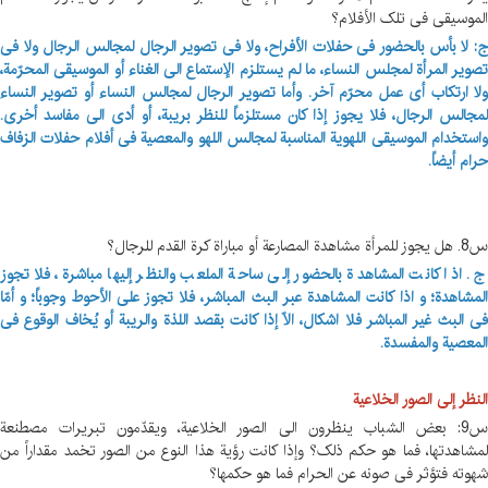
الموسیقی فی تلک الأفلام؟
ج: لا بأس بالحضور فی حفلات الأفراح، ولا فی تصویر الرجال لمجالس الرجال ولا فی
تصویر المرأة لمجلس النساء، ما لم یستلزم الإستماع الی الغناء أو الموسیقی المحرّمة،
ولا ارتکاب أی عمل محرّم آخر. وأما تصویر الرجال لمجالس النساء أو تصویر النساء
لمجالس الرجال، فلا یجوز إذا کان مستلزماً للنظر بریبة، أو أدی الی مفاسد أخری.
واستخدام الموسیقی اللهویة المناسبة لمجالس اللهو والمعصیة فی أفلام حفلات الزفاف
حرام أیضاً.
س8. هل یجوز للمرأة مشاهدة المصارعة أو مباراة کرة القدم للرجال؟
ج. اذا کانت المشاهدة بالحضور إلی ساحة الملعب والنظر إلیها مباشرة، فلا تجوز
المشاهدة؛ و اذا کانت المشاهدة عبر البث المباشر، فلا تجوز علی الأحوط وجوباً؛ و أمّا
فی البث غیر المباشر فلا اشکال، الّا إذا کانت بقصد اللذة والریبة أو یُخاف الوقوع فی
المعصیة والمفسدة.
النظر إلی الصور الخلاعیة
س9: بعض الشباب ینظرون الی الصور الخلاعیة، ویقدّمون تبریرات مصطنعة
لمشاهدتها، فما هو حکم ذلک؟ وإذا کانت رؤیة هذا النوع من الصور تخمد مقداراً من
شهوته فتؤثر فی صونه عن الحرام فما هو حکمها؟