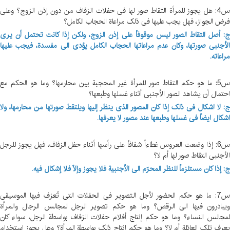
س4: هل یجوز للمرأة التقاط صور لها فی حفلات الزفاف من دون إذن الزوج؟ وعلی
فرض الجواز، فهل یجب علیها فی ذلک مراعاة الحجاب الکامل؟
ج: أصل التقاط الصور لیس موقوفاً علی إذن الزوج، ولکن إذا کانت تحتمل أن یری
الأجنبی صورتها، وکان عدم مراعاتها الحجاب الکامل یؤدی الی مفسدة، فیجب علیها
مراعاته.
س5: ما هو حکم التقاط صور للمرأة غیر المحجبة بین محارمها؟ وما هو الحکم مع
احتمال أن یشاهد الصور الأجنبی أثناء غسلها وطبعها؟
ج: لا اشکال فی ذلک إذا کان المصور الذی ینظر إلیها ویلتقط صورتها من محارمها، ولا
اشکال ایضاً فی غسلها وطبعها عند مصور لا یعرفها.
س6: إذا وضعت العروس غطاءاً شفافاً علی رأسها أثناء حفل الزفاف، فهل یجوز للرجل
الأجنبی التقاط صور لها أم لا؟
ج: إذا کان مستلزماً للنظر المحرّم الی الأجنبیة فلا یجوز وإلاّ فلا إشکال فیه.
س7: ما هو حکم الحضور لأجل التصویر فی الحفلات التی تُعزف فیها الموسیقی
ویبادرون فیها الی الرقص؟ وما هو حکم تصویر الرجل لمجالس الرجال والمرأة
لمجالس النساء؟ وما هو حکم إنتاج أفلام حفلات الزفاف بواسطة الرجل، سواء کان
یعرف تلک العائلة أم لا؟ وما هو حکم إنتاج ذلک بواسطة المرأة؟ وهل یجوز استخدام