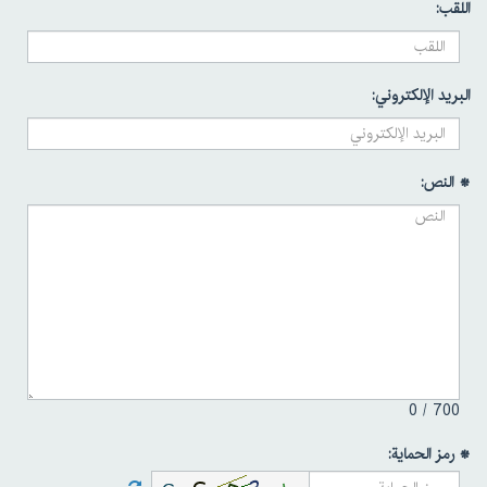
اللقب:
البريد الإلكتروني:
* النص:
0
700 /
* رمز الحماية: