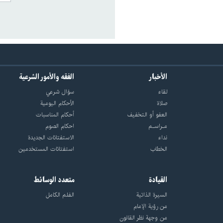
الأخبار
الفقه والأمور الشرعية
لقاء
سؤال شرعي
صلاة
الأحکام الیومیة
العفو أو التخفيف
أحکام المناسبات
مـراسـم
احکام الصوم
نداء
الاستفتائات الجدیدة
الخطاب
استفتائات المستخدمین
القيادة
متعدد الوسائط
السيرة الذاتية
الفلم الكامل
من رؤية الإمام
من وجهة نظر القانون