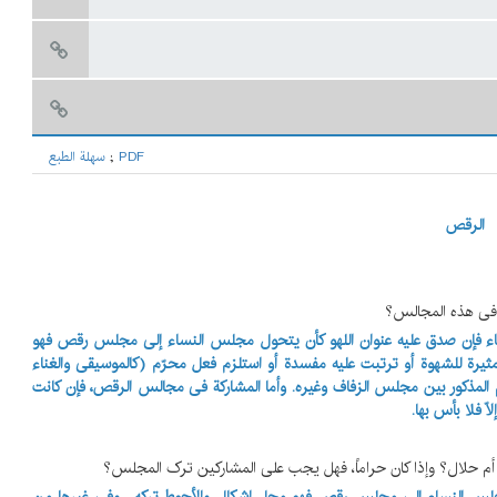
PDF
;
سهلة الطبع
الرقص
نساء فإن صدق علیه عنوان اللهو کأن یتحول مجلس النساء إلی مجلس رقص فهو
ثیرة للشهوة أو ترتبت علیه مفسدة أو استلزم فعل محرّم (کالموسیقی والغناء
م المذکور بین مجلس الزفاف وغیره. وأما المشارکة فی مجالس الرقص، فإن کانت
اّ فلا بأس بها.