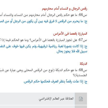
رقص الرجال و النساء أمام محارمهم
س66: ما هو حکم رقص الرجال أمام محارمهم من النساء، والنساء أمام محارمهن من الرجال، سواء کانت الحرمة سببیة أم نسبیة؟
ج: ما یحرم من الرقص لا فرق فیه بین أن یکون من الرجل أو من المرأة
المبارزة بالعصا فی الأعراس
س67: هل تجوز المبارزة بالعصا فی الأعراس؟ وما هو الحکم فیما إذا کان یرافقها استعمال الآلات الموسیقیة؟
ج: إذا کانت بصورة لعبة ریاضیة ترفیهیة، ولم یکن فیها خوف علی النفس
سبیل الله فلا یجوز بحال.
الدبکة
س68: ما هو حکم الدبکة (نوع من الرقص المحلی وهی عبارة عن شبک
الجسدیة)؟
ج: إذا عدّت رقصاً بنظر العرف فحکمها حکم الرقص.
العلاقة عبر العالم الإفتراضي