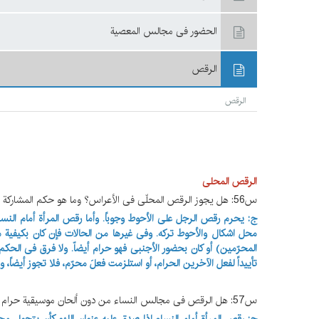
الحضور فی مجالس المعصیة
الرقص
الرقص
الرقص المحلی
س56: هل یجوز الرقص المحلّی فی الأعراس؟ وما هو حکم المشارکة فی هذه المجالس؟
ج: یحرم رقص الرجل علی الأحوط وجوباً. وأما رقص المرأة أمام ال
محل اشکال والأحوط ترکه. وفی غیرها من الحالات فإن کان بکیفیة‌ م
المحرّمین) أو کان بحضور الأجنبی فهو حرام أیضاّ. ولا فرق فی الحک
تأییداً لفعل الآخرین الحرام، أو استلزمت فعلَ محرّم، فلا تجوز أیضاً، وإل
س57: هل الرقص فی مجالس النساء من دون ألحان موسیقیة حرام أم حلال؟ وإذا کان حراماً، فهل یجب علی المشارکین ترک المجلس؟