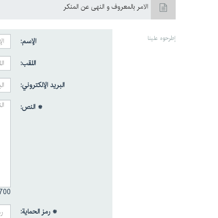
الامر بالمعروف و النهی عن المنکر
إطرحوه علينا
الإسم:
اللقب:
البريد الإلكتروني:
* النص:
700 /
* رمز الحماية: