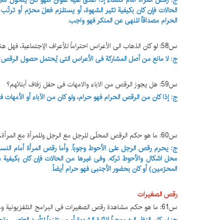
ج: رقص المرأة أمام النساء إذا صدق علیه عنوان اللهو کأن یتحو
الحالات فإن کان بکیفیة تثیر الشهوة، أو یستلزم فعلَ محرّم أو ترتّ
الحرام مصداقاً للنهی عن المنکر فهو واجب.
س58: لو کان الذهاب الی الأعراس احتراماً للأعراف الإجتماعیة، فهل هناک إشکال شرعاً لجهة احتمال حصول الرقص؟
ج: لا مانع من أصل المشارکة فی الأعراس التی یُحتمل حصول الرقص فیها، 
س59: هل یجوز الرقص من الاباء والامهات فی حفل زفاف أبنائهم؟
ج: إذا کان من الرقص الحرام فهو حرام، ولو کان من الآباء أو الأمهات 
س60: ما هو حکم الرقص المحلّی للرجل مع الرجل وللمرأة مع المرأة، أو الرجل بین النساء أو المرأة بین الرجال؟
ج: یحرم رقص الرجل علی الأحوط وجوباً. وأما رقص المرأة أمام ال
محل اشکال والأحوط ترکه. وفی غیرها من الحالات فإن کان بکیفیة‌ م
المحرّمین) أو کان بحضور الأجنبی فهو حرام أیضاّ.
رقص الصغیرات
س61: ما هو حکم مشاهدة رقص الصغیرات فی البرامج التلفزیونیة وغیرها؟