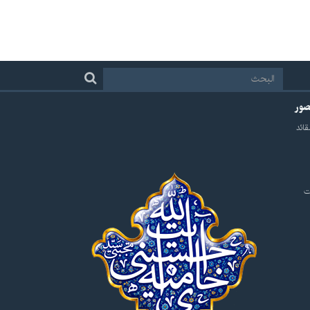
لصور
قائد
ت