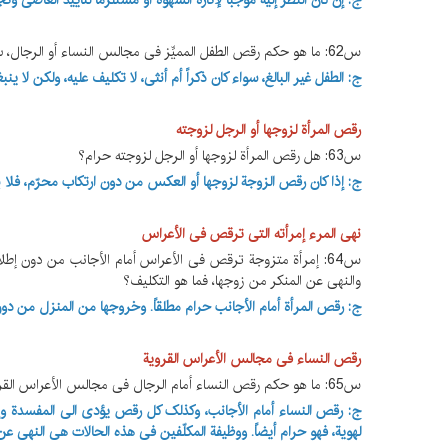
ج: إن کان النظر إلیه موجباً لإثارة الشهوة أو مستلزماً لتأیید العاصی وت
س62: ما هو حکم رقص الطفل الممیِّز فی مجالس النساء أو الرجال، سواء کان ذکراً أم أنثی؟
ج: الطفل غیر البالغ، سواء کان ذکراً أم أنثی، لا تکلیف علیه، ولکن لا 
رقص المرأة لزوجها أو الرجل لزوجته
س63: هل رقص المرأة لزوجها أو الرجل لزوجته حرام؟
ج: إذا کان رقص الزوجة لزوجها أو العکس من دون ارتکاب محرّم، فلا 
نهی المرء إمرأته التی ترقص فی الأعراس
س64: إمرأة متزوجة ترقص فی الأعراس أمام الأجانب من دون إطلاع
والنهی عن المنکر من زوجها، فما هو التکلیف؟
ج: رقص المرأة أمام الأجانب حرام مطلقاً. وخروجها من المنزل من دو
رقص النساء فی مجالس الأعراس القرویة
س65: ما هو حکم رقص النساء أمام الرجال فی مجالس الأعراس القرویة، والتی تُستعمل فیها الآلات الموسیقیة؟ وما هو التکلیف تجاهه؟
ج: رقص النساء أمام الأجانب، وکذلک کل رقص یؤدی الی المفسدة وإثارة
لهویة، فهو حرام أیضاً. ووظیفة المکلّفین فی هذه الحالات هی النهی عن 