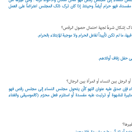
ل مجلس النساء إلی مجلس رقص فهو محل اشکال والأحوط ترکه . وفی غیرها من
ب مفسدة، فهو حرام أیضاً. وحینئذ إذا کان ترک ذلک المجلس اعتراضاً علی العمل
ما لم تکن تأییداً لفاعل الحرام ولا موجبة للإبتلاء بالحرام.
فی حفل زفاف أولادهم.
نساء فإن صدق علیه عنوان اللهو کأن یتحول مجلس النساء إلی مجلس رقص فهو
ثیرة للشهوة أو ترتبت علیه مفسدة أو استلزم فعل محرّم (کالموسیقی والغناء