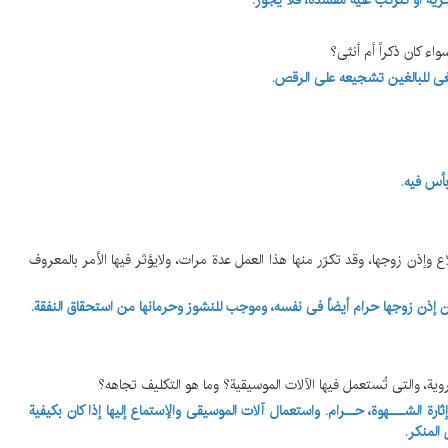
جرّیه أو تترتّب علیه مفسدة، فلا یجوز.
ینبغی للبالغین تشجیعه علی الرقص.
بأس فیه.
 وإذن زوجها، وقد تکرّر منها هذا العمل عدة مرات، ولایؤثر فیها الأمر بالمعروف
ن إذن زوجها حرام أیضاً فی نفسه، وموجب للنشوز وحرمانها من استحقاق النفقة.
 الشـــهوة، حــرام. واستعمال آلات الموسیقی والإستماع إلیها إذا کان بکیفیة
المنکر.