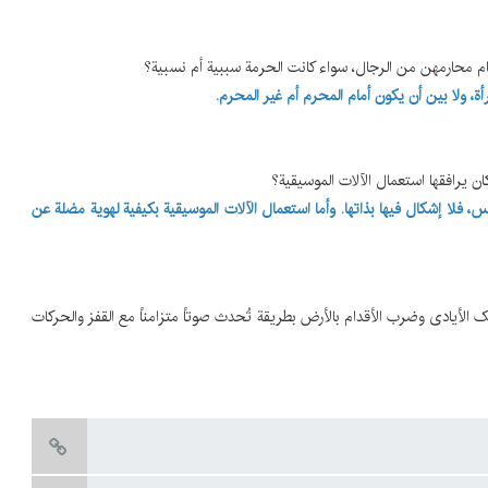
، ولا بین أن یکون أمام المحرم أم غیر المحرم.
، فلا إشکال فیها بذاتها. وأما استعمال الآلات الموسیقیة بکیفیة لهویة مضلة عن
 الأیادی وضرب الأقدام بالأرض بطریقة تُحدث صوتاً متزامناً مع القفز والحرکات