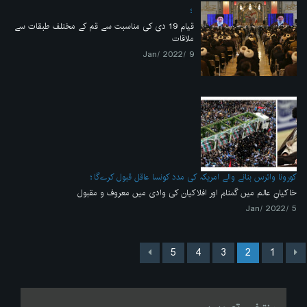
قیام 19 دی کی مناسبت سے قم کے مختلف طبقات سے
ملاقات
9 /Jan/ 2022
کورونا وائرس بنانے والے امریکہ کی مدد کونسا عاقل قبول کرےگا
خاکیانِ عالم میں گمنام اور افلاکیان کی وادی میں معروف و مقبول
5 /Jan/ 2022
5
4
3
2
1