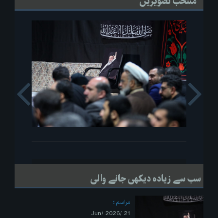
منتخب تصویریں
s
Next
سب سے زیادہ دیکھی جانے والی
مراسم
21 /Jun/ 2026