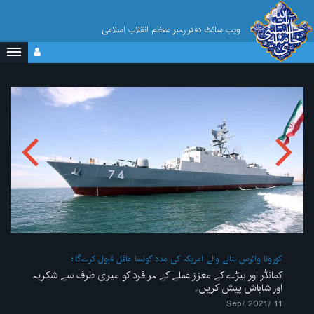
ویب سائٹ دفتر رہبر معظم انقلاب اسلامی
کورونا وائرس بنانے والے امریکہ کی مدد کونسا عاقل قبول کرےگا
کمانڈر اور بیڑے کے معزز عملے کے ہر فرد کو میری طرف سے شکریہ
اور شاباش پیش کریں۔
11 /Sep/ 2021